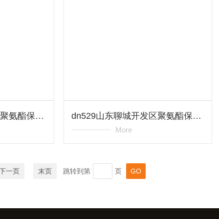
dn720山东东营利津县聚氨酯保温管*
dn529山东聊城开发区聚氨酯保温管*
More
下一页
末页
跳转到第
页