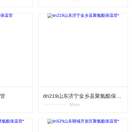
温管
dn219山东济宁金乡县聚氨酯保温管*
More