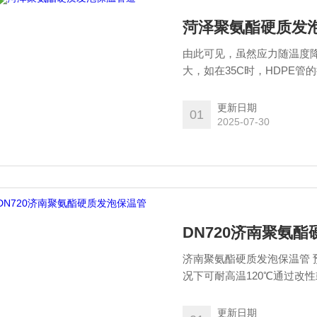
菏泽聚氨酯硬质发
由此可见，虽然应力随温度
大，如在35C时，HDPE管
力仅为0.028MPa，由
使管子开裂应达到的拉伸屈服
更新日期
01
氨酯硬质发泡保温管道
2025-07-30
DN720济南聚氨
济南聚氨酯硬质发泡保温管
况下可耐高温120℃通过改
低温管道的保温工程。
更新日期