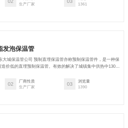
02
03
生产厂家
1361
氨酯发泡保温管
东大城保温管公司 预制直埋保温管亦称预制保温管件，是一种保
造价低的直埋预制保温管。有效的解决了城镇集中供热中130℃
温管件的保温、滑动润滑和裸露管端的防水问题。预制直埋保温
统地沟和架空敷设管道*的技术、实用性能，而且还具有显著的
厂商性质
浏览量
02
03
生产厂家
1390