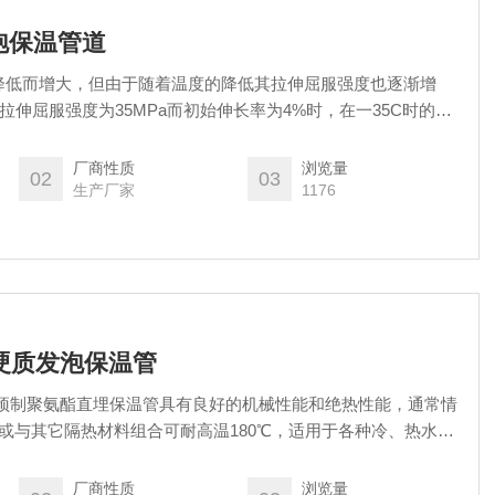
泡保温管道
降低而增大，但由于随着温度的降低其拉伸屈服强度也逐渐增
的拉伸屈服强度为35MPa而初始伸长率为4%时，在一35C时的应
此可见，由于外径增大造成的应力及温度降低引起的应力增加远远低于
强度，因此，在低温下不会造成HDPE外护管的开裂。菏泽聚
厂商性质
浏览量
02
03
生产厂家
1176
酯硬质发泡保温管
 预制聚氨酯直埋保温管具有良好的机械性能和绝热性能，通常情
性或与其它隔热材料组合可耐高温180℃，适用于各种冷、热水高
厂商性质
浏览量