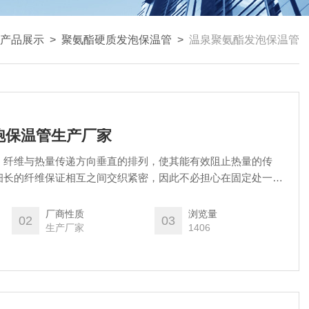
产品展示
>
聚氨酯硬质发泡保温管
>
温泉聚氨酯发泡保温管
跑保温管生产厂家
，纤维与热量传递方向垂直的排列，使其能有效阻止热量的传
细长的纤维保证相互之间交织紧密，因此不必担心在固定处一钉
到振动或使用一段时间后，因为纤维脱节而被拉长，出现空洞，
大的现象。德州聚氨酯硬质发跑保温管生产厂家
厂商性质
浏览量
02
03
生产厂家
1406