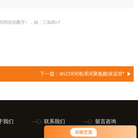
写阿拉伯数字），如：三加四=7
下一篇：
dn219河南漯河聚氨酯保温管*
于我们
联系我们
留言咨询
在线交流