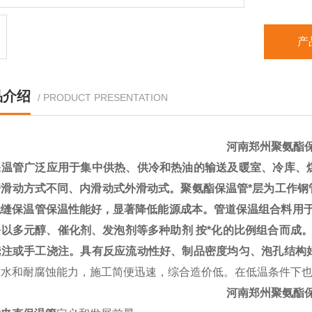
产
品介绍
/ PRODUCT PRESENTATION
河南郑州聚氨酯保
保温管
广泛应用于集中供热、供冷和热油的输送及暖室、冷库、
据滑动方式不同、内滑动式外滑动式。
聚氨酯保温管
*层为工作
无缝保温管保温性能好，显著降低能源成本。管道保温组合料用于
以多元醇、催化剂、发泡剂等多种助剂 按*化的比例组合而成。
浇注或手工浇注。具有反应流动性好、制品密度均匀、泡孔结构
防水和耐腐蚀能力，施工简便迅速，综合造价低。在低温条件下
河南郑州聚氨酯保