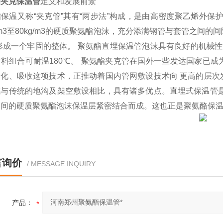
酯夹克保温管
定义和发展前景
保温又称“夹克管”其有“两步法”构成，是由高密度聚乙烯外保
g/m3至80kg/m3的硬质聚氨酯泡沫，充分添满钢管与套管之
形成一个牢固的整体。 聚氨酯直埋保温管泡沫具有良好的机械性
材料组合可耐温180℃。 聚氨酯夹克管在国外一些发达国家已
消化、吸收这项技术，正推动着国内管网敷设技术向 更高的层次
式与传统的地沟及架空敷设相比，具有诸多优点。直埋式保温管是
之间的硬质聚氨酯泡沫保温层紧密结合而成。这也正是聚氨酪保
言询价
/ MESSAGE INQUIRY
产品：