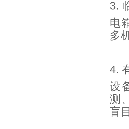
3.
电
多
4.
设
测
盲