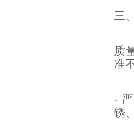
三
质
准
-
严
锈