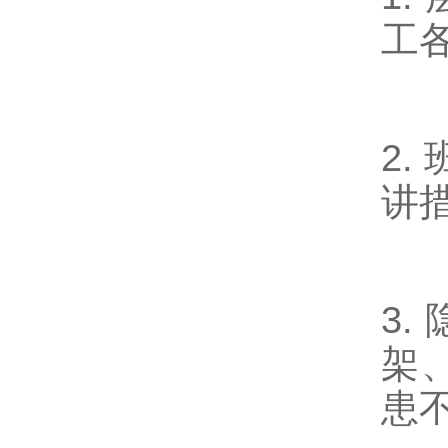
工
2.
讲
3.
架
患