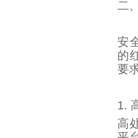
二
安
的
要
1.
高
平