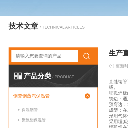
技术文章
/ TECHNICAL ARTICLES
生产
更新时
产品分类
/ PRODUCT
直缝钢管
绍。
埋弧焊板
钢套钢蒸汽保温管
铣边：通
预弯边：
保温钢管
成型：在
形用气体
聚氨酯保温管
采用埋弧
埋弧焊在