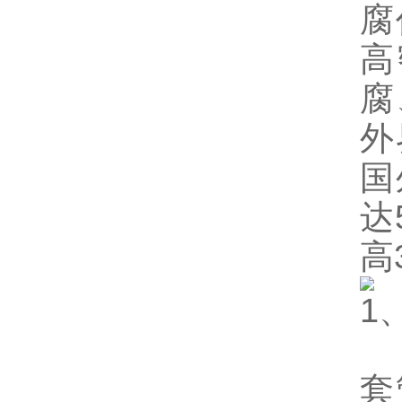
腐
高
腐
外
国
达
高
1
套