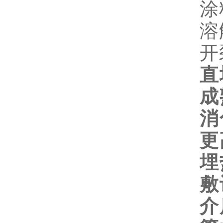
涂
溶
开
直
成
消
更
埋
敷
介