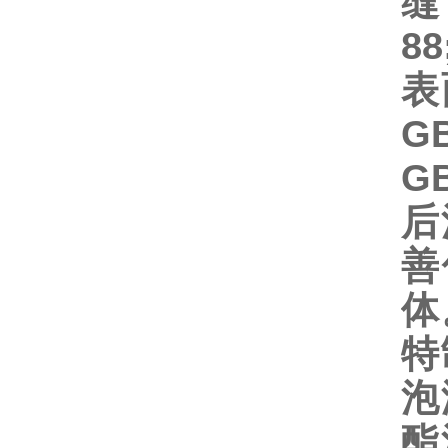
88
表
GB
GB
后
善
体
特
泡
酯