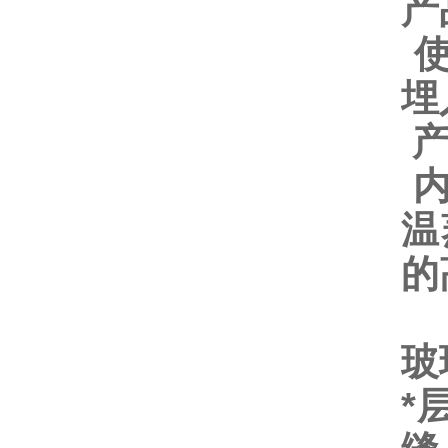
产
埋
温
的
玻
*