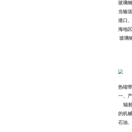
玻璃
当输
港口
海地
玻璃
热缩
一、
辐
的机
石油