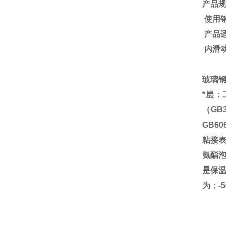
产品
使用
产品
内滑
玻璃
*层
（
GB3
GB606
粘接
氨酯
是保
为：
-