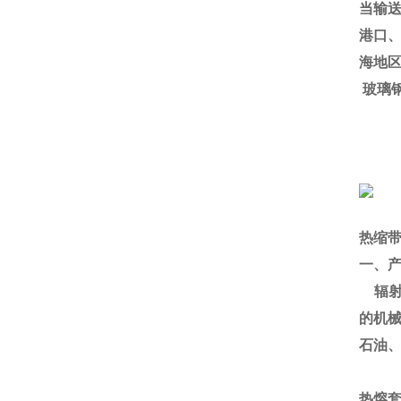
当输
港口
海地
玻璃
热缩
一、
辐
的机
石油
热熔