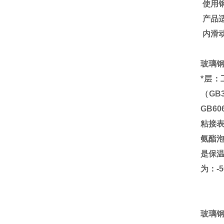
使用
产品
内滑
玻璃
*层
（
GB3
GB606
粘接
氨酯
是保
为：
-
玻璃