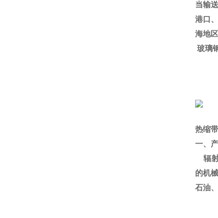
当输
港口
海地
玻璃
热缩
一、
辐
的机
石油