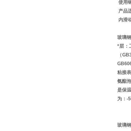
使用
产品
内滑
玻璃
*层
（
GB3
GB606
粘接
氨酯
是保
为：
-
玻璃