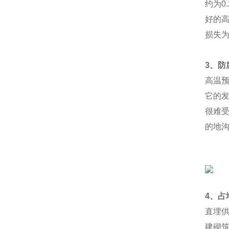
约为0
好的
损失为
3
、防
高温
它的
很难
的地沟
4
、占
直埋
建砌筑