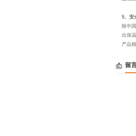
5
、安
除中
出保
产品
留