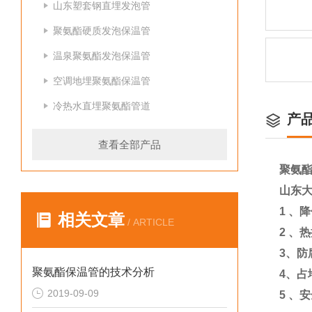
山东塑套钢直埋发泡管
聚氨酯硬质发泡保温管
温泉聚氨酯发泡保温管
空调地埋聚氨酯保温管
冷热水直埋聚氨酯管道
产
查看全部产品
聚氨
山东
1
、降
相关文章
/ ARTICLE
2
、热
3
、防
聚氨酯保温管的技术分析
4
、占
2019-09-09
5
、安