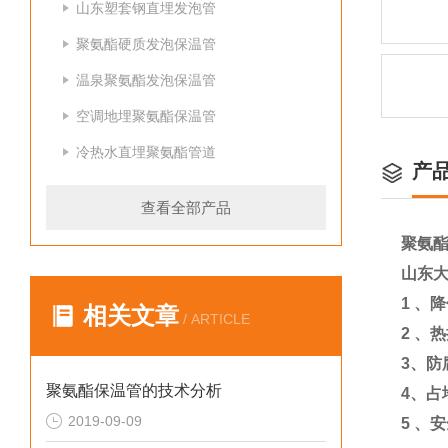
山东塑套钢直埋发泡管
聚氨酯硬质发泡保温管
温泉聚氨酯发泡保温管
空调地埋聚氨酯保温管
冷热水直埋聚氨酯管道
产
查看全部产品
聚氨
山东
1
、降
相关文章
/ ARTICLE
2
、热
3
、防
聚氨酯保温管的技术分析
4
、占
2019-09-09
5
、安