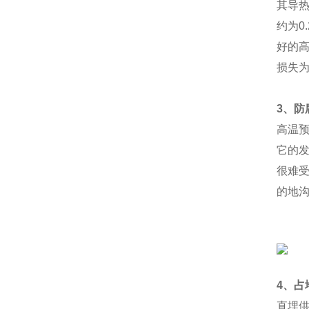
其导热
约为0
好的
损失为
3
、防
高温
它的
很难
的地沟
4
、占
直埋