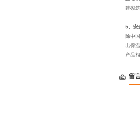
建砌筑
5
、安
除中
出保
产品
留