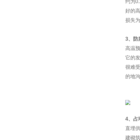
约为0
好的
损失为
3
、防
高温
它的
很难
的地沟
4
、占
直埋
建砌筑