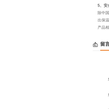
5
、安
除中
出保
产品
留