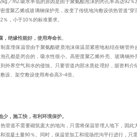
.2kg／m2.吸水率低的原因是由于聚氨酯泡沫的闭孔率高达9
高密度聚乙烯或玻璃钢保护壳，改变了传统地沟敷设供热管道“穿
2％，小于10％的标准要求。
腐，绝缘性能好，使用寿命长
。
预制直埋保温管由于聚氨酯硬质泡沫保温层紧密地粘结在钢管外
发泡孔都是闭合的，吸水性很小。高密度聚乙烯外壳、玻璃钢外
受到外界空气和水的侵蚀。只要管道内部水质处理好，据资料介绍
敷设、架空敷设使用寿命高3~4倍。
地少，施工快，有利环境保护。
供热管道不需要砌筑庞大的地沟，只需将保温管埋人地下，因此大
和混凝土量90％。同时，保温管加工和现场挖沟平行进行，只需