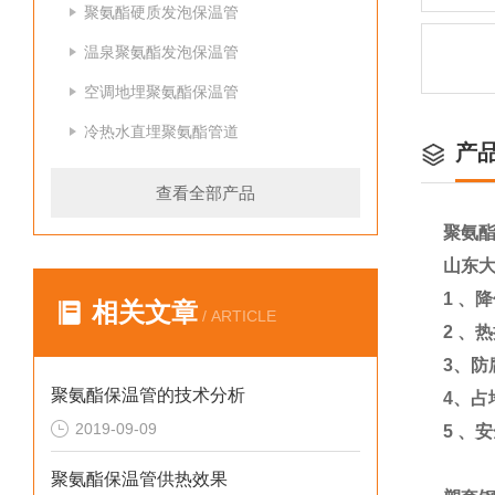
聚氨酯硬质发泡保温管
温泉聚氨酯发泡保温管
空调地埋聚氨酯保温管
冷热水直埋聚氨酯管道
产
查看全部产品
聚氨
山东
1
、降
相关文章
/ ARTICLE
2
、热
3
、防
聚氨酯保温管的技术分析
4
、占
2019-09-09
5
、安
聚氨酯保温管供热效果