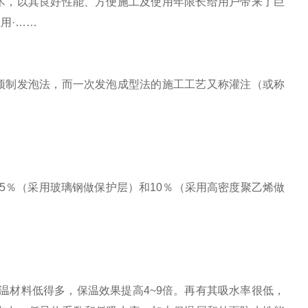
术，以其良好性能、方便施工及使用年限长给用户带来了巨
应用
·
……
预制发泡法，而一次发泡成型法的施工工艺又称灌注（或称
5％（采用玻璃钢做保护层）和10％（采用高密度聚乙烯做
的管道保温材料低得多，保温效果提高4~9倍。再有其吸水率很低，