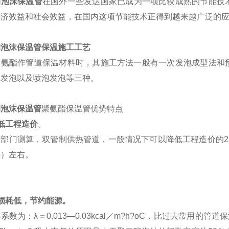
钢泡沫保温管
在国外一些发达国家已成为一项比较成熟的节能技
经济效益和社会效益，在国内这项节能技术正得到越来越广泛的
钢泡沫保温管保温施工工艺
聚氨酯作管道保温材料时，其施工方法一般有一次发泡成型法和
）发泡以及喷泡发泡等三种。
钢泡沫保温管
聚氨酯保温管优势特点
低工程造价
。
关部门测算，双管制供热管道，一般情况下可以降低工程造价的2
层）左右。
损耗低，节约能源。
系数为：λ＝0.013—0.03kcal／m?h?oC，比过去常用