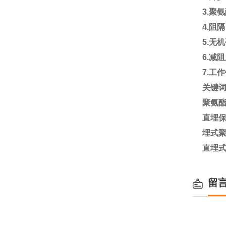
3.
聚氨
4.
阻隔
5.
无机
6.
减
7.
工作
关键
聚氨
直埋
埋式
直埋
留