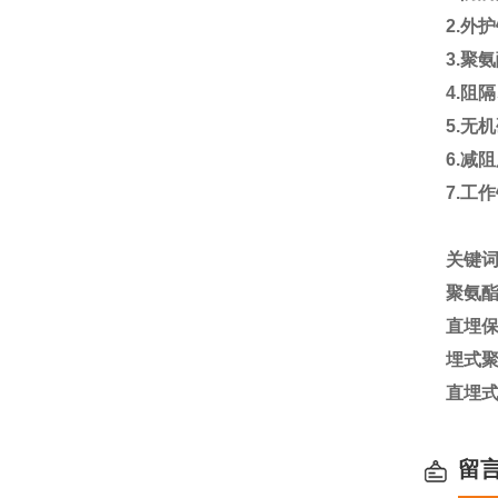
2.
外护
3.
聚氨
4.
阻隔
5.
无机
6.
减
7.
工作
关键
聚氨
直埋
埋式
直埋
留