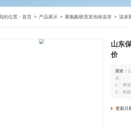
我的位置：
首页
>
产品展示
>
聚氨酯硬质发泡保温管
>
温泉
山东保温管 批发*塑套
价
描述：
点
1 、降
2 、热
3、防
4、占
更新日
5 、安