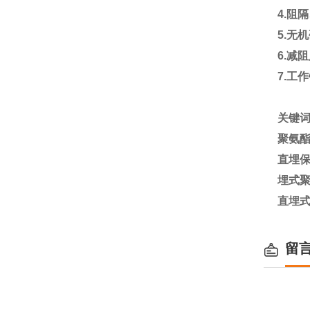
4.
阻隔
5.
无机
6.
减
7.
工作
关键
聚氨
直埋
埋式
直埋
留