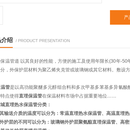
产
品介绍
/ PRODUCT PRESENTATION
酯保温管道
以其良好的性能，方便的施工及使用年限长
(30
年
-50
部分，外保护层材料为聚乙烯夹克管或玻璃钢或其它材料。敷设
保温管
是以高功能聚醚多元醇组合料和多次甲基多苯基多异氰酸
势特点使得
直埋保温管
在保温材料市场中占据重要地位……
大城直埋热水保温管
分类：
其输送介质的温度可以分为：常温
直埋热水保温管
、高温
直埋热
外护层的不同可以分为：玻璃钢外护层聚氨酯直埋保温管、高密