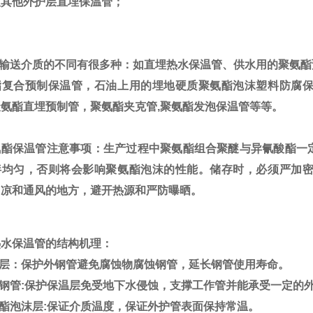
及其他外护层直埋保温管；
输送介质的不同有很多种：如
直埋热水保温管、
供水用的聚氨酯
酯复合预制保温管，石油上用的埋地硬质聚氨酯泡沫塑料防腐
氨酯直埋预制管，聚氨酯夹克管,聚氨酯发泡保温管等等。
氨酯保温管
注意事项：生产过程中聚氨酯组合聚醚与异氰酸酯一
拌均匀，否则将会影响聚氨酯泡沫的性能。储存时，必须严加
阴凉和通风的地方，避开热源和严防曝晒。
热水保温管的结构机理：
腐层：保护外钢管避免腐蚀物腐蚀钢管，延长钢管使用寿命。
钢管:保护保温层免受地下水侵蚀，支撑工作管并能承受一定
酯泡沫层:保证介质温度，保证外护管表面保持常温。