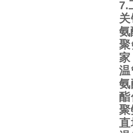
7.
关
氨
聚
家
温
氨
酯
聚
直