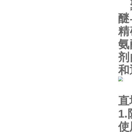
醚
精
氨
剂
和
直
1.