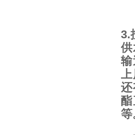
3.
供
输
上
还
酯
等