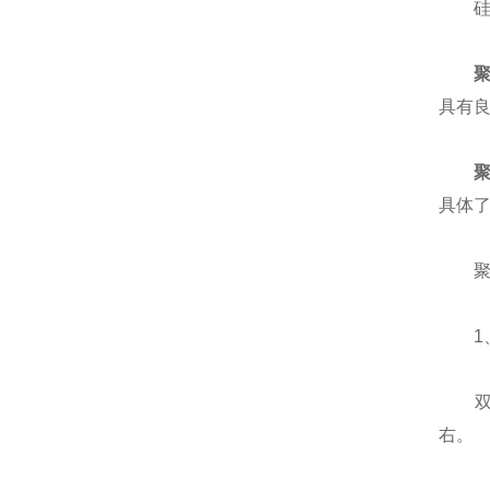
硅酸
具有良
具体
聚氨
1、
双管
右。