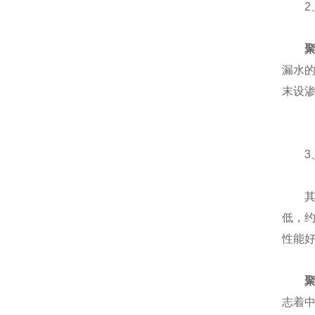
2、
漏水
末设
3、
其导热
低，约
性能好
志着