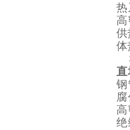
热
高
供
体
直
钢
腐
高
绝