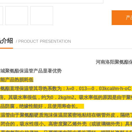
产
品介绍
/ PRODUCT PRESENTATION
河南洛阳聚氨酯保
大城聚氨酯保温管产品显著优势
节能产品热损耗低
氨酯直埋保温管其导热系数为：λ=0．013—0．03kcal/m
9倍。其吸水率很低，约为0．2kg/m2。吸水率低的原因是由于
产品防腐，绝缘性能好，且使用寿命长。
保温管由于聚氨酯硬质泡沫保温层紧密地粘结在钢管外皮，隔绝
是闭合的，吸水性很小。高密度聚乙烯外壳（或玻璃钢外壳）具