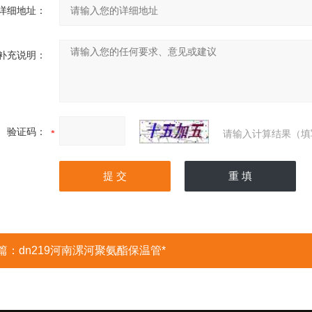
详细地址：
补充说明：
验证码：
请输入计算结果（填
篇：
dn219河南漯河聚氨酯保温管*