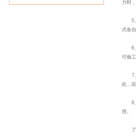
力时，
5、
式各
6、
可偷
7、
此，
8
用。
了