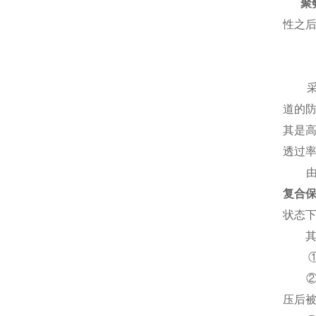
聚
性之
采用
道的
其是
透过
由于
复合
状态
其问
①保
②使
压后