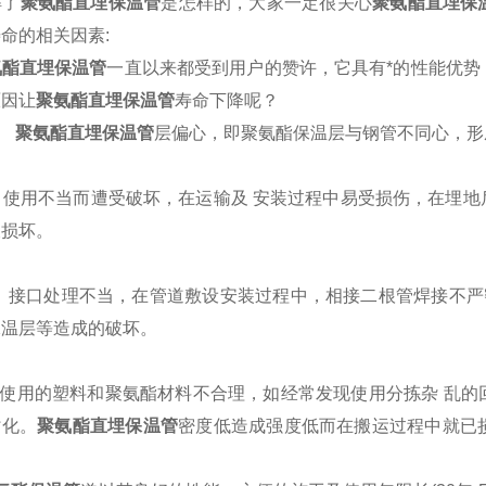
了
聚氨酯直埋保温管
是怎样的，大家一定很关心
聚氨酯直埋保
命的相关因素:
酯直埋保温管
一直以来都受到用户的赞许，它具有*的性能优
原因让
聚氨酯直埋保温管
寿命下降呢？
、
聚氨酯直埋保温管
层偏心，即聚氨酯保温层与钢管不同心，形
、使用不当而遭受破坏，在运输及 安装过程中易受损伤，在埋地
被损坏。
、接口处理不当，在管道敷设安装过程中，相接二根管焊接不严密
保温层等造成的破坏。
 使用的塑料和聚氨酯材料不合理，如经常发现使用分拣杂 乱的
劣化。
聚氨酯直埋保温管
密度低造成强度低而在搬运过程中就已