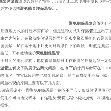
氨酯保温管
道以其良好的性能，方便的施工及使用年限长(30年-
后更方便选购
聚氨酯直埋保温管
……
聚氨酯保温复合管
为什
直埋方式的好处不言而喻，但是这种方式对
保温管
道提出了
防腐尤为苛刻。在聚氨酯保温层外面的高密度聚乙烯护套管是其第
高密度聚乙烯在埋于地下后更耐环境条件下的腐蚀，即使是潮湿
率极低，可有效地保护
聚氨酯保温管
。
封闭的泡孔结构，也使得聚氨酯对工作钢管的外壁起到一定保
保温管
道解决了防腐保温两大问题，在地 下的使用寿命可在２０
下的情况，在实际应用中也曾出现诸多问题而造成使用寿命下降
题出现的原因主要有以下几方面。
温层偏 心，即聚氨酯保温层与钢管不同心，形成保温厚薄不均
用不当而遭受破坏，在运输及 安装过程中易受损伤，在埋地后
被损坏。