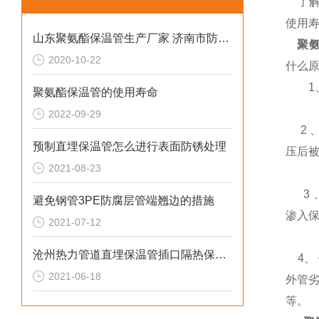
了解
使用寿
山东聚氨酯保温管生产厂家 济南市防腐保温材料
聚氨
2020-10-22
什么
1
聚氨酯保温管的使用寿命
2022-09-29
2 
预制直埋保温管怎么进行表面防锈处理
压后
2021-08-23
3 
避免钢管3PE防腐层管端翘边的措施
渗入
2021-07-12
沧州热力管道直埋保温管插口隔热保温作法
4、
2021-06-18
外管
等。