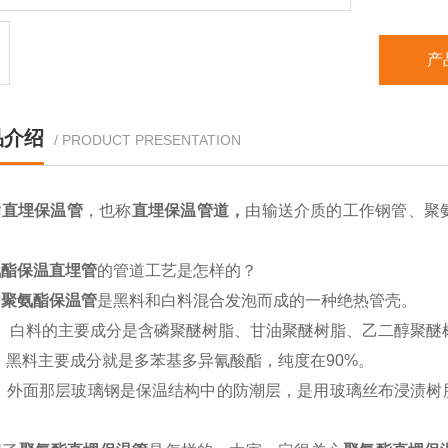
产
品介绍
/ PRODUCT PRESENTATION
酯直埋保温管
，也称
直埋保温管道，
由输送介质的工作钢管、聚
酯保温直埋管
的管道工艺是怎样的？
质
聚氨酯保温管
是黑料和白料混合发泡而成的一种绝热管壳。
）白料的主要成分是含磷聚醚树脂、甘油聚醚树脂、乙二醇聚醚
黑料主要成分就是多苯基多异氰酸酯，纯度在90%。
）外面那层玻璃钢是保温结构中的防潮层，是用玻璃丝布浸渍树
。