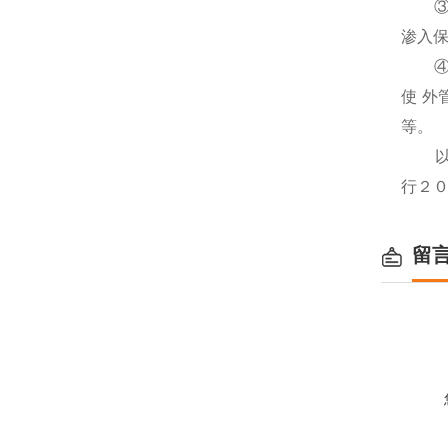
③接
渗入保
④使
使 
等。
以上
行２
留