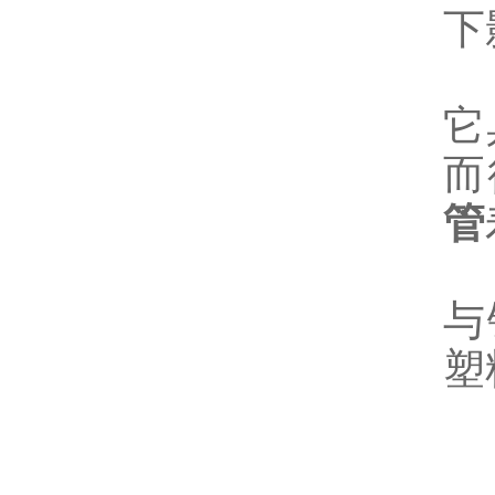
下
它
而
管
与
塑
2