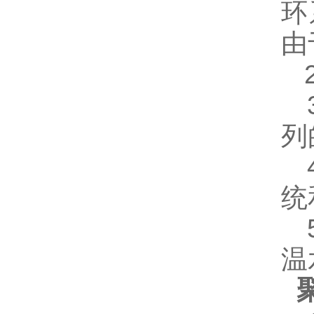
环
由
2
3
列
4
统
5
温