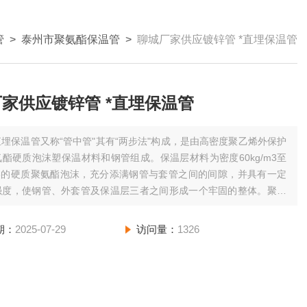
管
>
泰州市聚氨酯保温管
>
聊城厂家供应镀锌管 *直埋保温管
聊城厂家供应镀锌管 *直埋保温管
直埋保温管又称“管中管"其有“两步法"构成，是由高密度聚乙烯外保护
酯硬质泡沫塑保温材料和钢管组成。保温层材料为密度60kg/m3至
/m3的硬质聚氨酯泡沫，充分添满钢管与套管之间的间隙，并具有一定
强度，使钢管、外套管及保温层三者之间形成一个牢固的整体。聚氨
保温管泡沫具有良好的机械性能和绝热性能，通常情况下可耐高温
通过改性或与其它
期：
2025-07-29
访问量：
1326