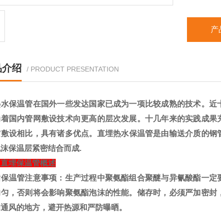
产
品介绍
/ PRODUCT PRESENTATION
热水保温管
在国外一些发达国家已成为一项比较成熟的技术。近
动着国内管网敷设技术向更高的层次发展。十几年来的实践成果
空敷设相比，具有诸多优点。
直埋热水
保温管
是由输送介质的钢
沫保温层紧密结合而成.
司直埋保温管概述
酯保温管
注意事项：生产过程中聚氨酯组合聚醚与异氰酸酯一定
均匀，否则将会影响聚氨酯泡沫的性能。储存时，必须严加密封
和通风的地方，避开热源和严防曝晒。