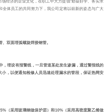
市场经济的企业文化，在职工中大力提倡
“
勤奋好学、务实求
和全体员工的共同努力下，我公司定将以崭新的姿态与广大
管、双面埋弧螺旋焊接钢管。
中，埋设有报警线，一旦管道某处发生渗漏，通过警报线的
大小，以便通知检修人员迅速处理漏水的管段，保证热网安
25%
（采用玻璃钢做保护层）和
10%
（采用高密度聚乙烯做