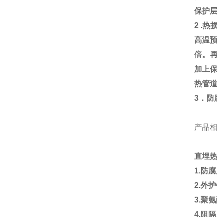
保护
2 .
热
高温
倍。
加上
热管
3
．防
产品
直埋
1.
防
2.
外护
3.
聚氨
4.
阻隔