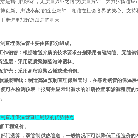
满意是我们的承诺，走质量兴业之路
”
为质量方针，大力弘扬适应
拼博创新、忠诚奉献
”
的企业精神。相信在社会各界的关心、支持
携手走进更加辉煌灿烂的明天！
预制直埋保温管主要由四部分组成。
工作钢管：根据输送介质的技术要求分别采用有缝钢管、无缝钢
保温层：采用硬质聚氨酯泡沫塑料。
保护壳：采用高密度聚乙烯或玻璃钢。
渗漏报警线：制造高温预制直埋保温管时，在靠近钢管的保温层
，便可在检测仪表上报警并显示出漏水的准确位置和渗漏程度的
行。
预制直埋保温管直埋铺设的优势特点
低工程造价。
关部门测算，双管制供热管道，一般情况下可以降低工程造价的