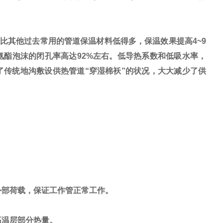
比其他过去常用的管道保温材料低得多，保温效果提高
4~9
氨酯泡沫的闭孔率高达
92%
左右。低导热系数和低吸水率，
了传统地沟敷设供热管道
“
穿湿棉袄
”
的状况，大大减少了供
的外部荷载，保证工作管正常工作。
射耐高温层部分热量。