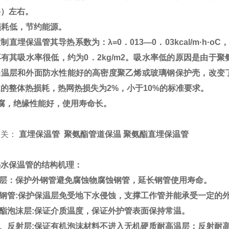
层）左右。
损耗低，节约能源。
预制直埋保温管其导热系数为：
λ=0
．
013—0
．
03kcal/m·h·oC
，
再有其吸水率很低，约为
0
．
2kg/m2
。吸水率低的原因是由于聚
保温层和外面防水性能好的高密度聚乙烯或玻璃钢保护壳，改变
道的整体热损耗，热网热损失为
2%
，小于
10%
的标准要求。
腐，绝缘性能好，使用寿命长。
相关：
直埋保温管 聚氨酯管道保温 聚氨酯直埋保温管
热水保温管的结构机理：
腐层：保护外钢管避免腐蚀物腐蚀钢管，延长钢管使用寿命。
钢管:保护保温层免受地下水侵蚀，支撑工作管并能承受一定
酯泡沫层:保证介质温度，保证外护管表面保持常温。
、反射层:保证有机泡沫材料不进入无机硬质耐高温层；反