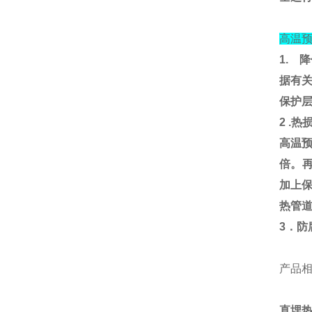
高温
1.
降
据有
保护
2 .
热
高温
倍。
加上
热管
3
．防
产品
直埋