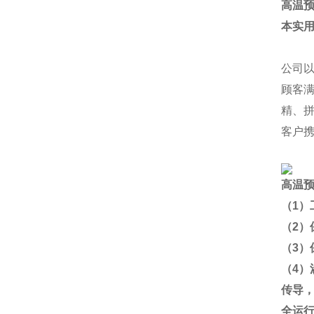
高温
本实
公司
顾客
精、
客户
高温
（
1
）
（
2
）
（
3
）
（
4
）
传导
全运