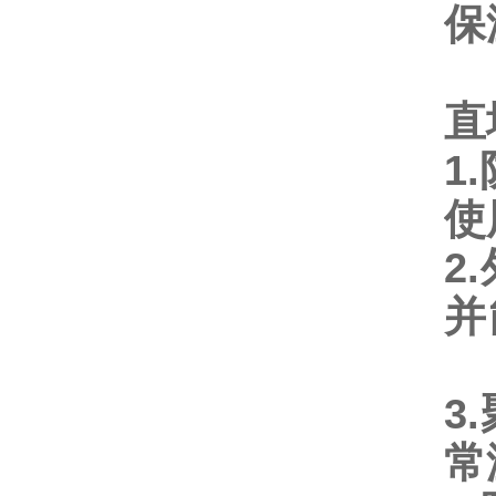
保
直
1.
2.
并
3.