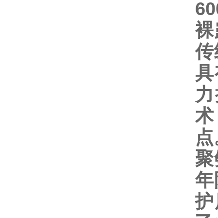
60
裸
传
具
力
术
点
聚
年
护