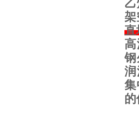
乙
架
直
高
钢
润
集
的