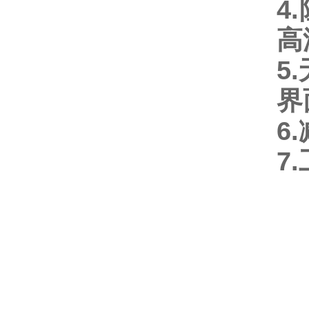
4.
高
5.
界
6.
7.