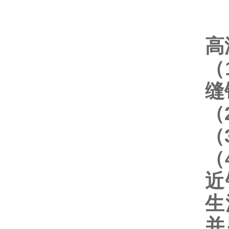
高
（
缝
（
（
（
近
生
并