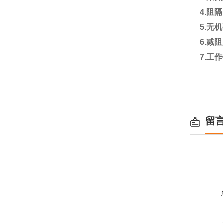
4.
阻隔
5.
无机
6.
减
7.
工作
留