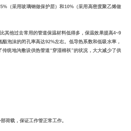
25%
（采用玻璃钢做保护层）和
10%
（采用高密度聚乙烯做
比其他过去常用的管道保温材料低得多，保温效果提高
4~9
氨酯泡沫的闭孔率高达
92%
左右。低导热系数和低吸水率，
了传统地沟敷设供热管道
“
穿湿棉袄
”
的状况，大大减少了供
的外部荷载，保证工作管正常工作。