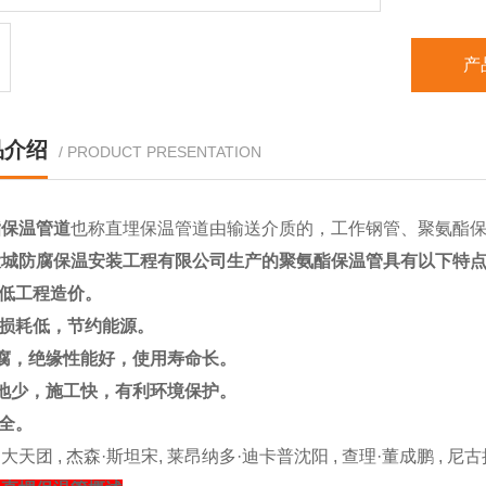
产
品介绍
/ PRODUCT PRESENTATION
酯保温管道
也称
直埋保温管道
由输送介质的，工作钢管、聚氨酯
大城防腐保温安装工程有限公司生产的聚氨酯保温管具有以下特
低工程造价。
损耗低，节约能源。
腐，绝缘性能好，使用寿命长。
地少，施工快，有利环境保护。
全。
天团 , 杰森·斯坦宋, 莱昂纳多·迪卡普沈阳 , 查理·董成鹏 , 尼古拉斯·