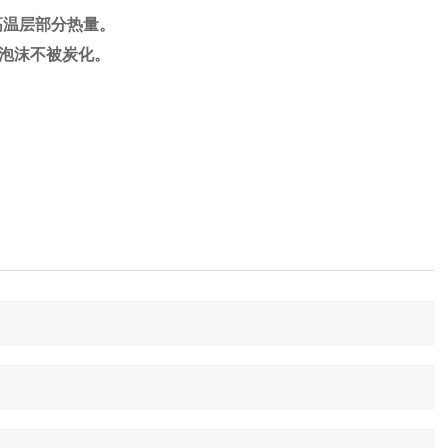
射耐高温层部分热量。
保证泡沫不被炭化。