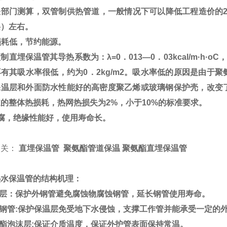
关部门测算，双管制供热管道，一般情况下可以降低工程造价的
层）左右。
损耗低，节约能源。
预制直埋保温管其导热系数为：
λ=0
．
013—0
．
03kcal/m·h·oC
，
再有其吸水率很低，约为
0
．
2kg/m2
。吸水率低的原因是由于聚
保温层和外面防水性能好的高密度聚乙烯或玻璃钢保护壳，改变
道的整体热损耗，热网热损失为
2%
，小于
10%
的标准要求。
腐，绝缘性能好，使用寿命长。
：
相关：
直埋保温管 聚氨酯管道保温 聚氨酯直埋保温管
热水保温管的结构机理：
腐层：保护外钢管避免腐蚀物腐蚀钢管，延长钢管使用寿命。
钢管:保护保温层免受地下水侵蚀，支撑工作管并能承受一定
酯泡沫层:保证介质温度，保证外护管表面保持常温。