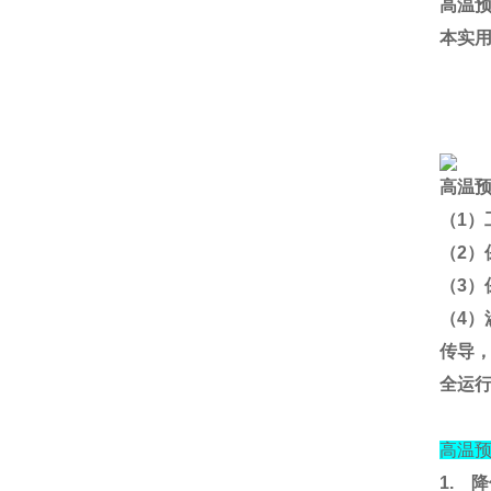
高温
本实
高温
（
1
）
（
2
）
（
3
）
（
4
）
传导
全运
高温
1.
降