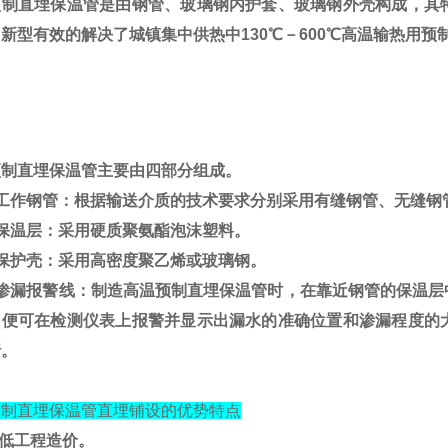
预制直埋保温管是由钢管、玻璃钢内护套、玻璃钢外壳构成，其
用新型有效的解决了城镇集中供热中
130
℃
－
600
℃
高温输热用预
预制直埋保温管主要由四部分组成。
工作钢管：根据输送介质的技术要求分别采用有缝钢管、无缝钢
保温层：采用硬质聚氨酯泡沫塑料。
保护壳：采用高密度聚乙烯或玻璃钢。
渗漏报警线：制造高温预制直埋保温管时，在靠近钢管的保温层
，便可在检测仪表上报警并显示出漏水的准确位置和渗漏程度的
行。
预制直埋保温管直埋铺设的优势特点
低工程造价。