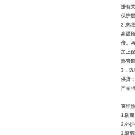
据有
保护
2 .
热
高温
倍。
加上
热管
3
．防
供货
产品
直埋
1.
防
2.
外护
3.
聚氨