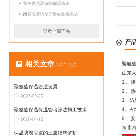
集中供热聚氨酯保温管道
耐高温蒸汽复合聚氨酯保温管
查看全部产品
产
相关文章
聚氨
/ ARTICLE
山东
1
、降
聚氨酯保温管道发展
2
、热
2023-09-25
3
、防
4
、占
聚氨酯保温保温管喷涂法施工技术
5
、安
2016-04-12
东北四大
保温防腐管道的三层结构解析