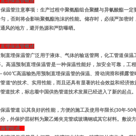
司直埋保温管概述
酯保温管
注意事项：生产过程中聚氨酯组合聚醚与异氰酸酯一定
均匀，否则将会影响聚氨酯泡沫的性能。储存时，必须严加密封
和通风的地方，避开热源和严防曝晒。
司直埋保温管概述
预制直埋保温管广泛用于液体、气体的输送管网，化工管道保温
等。高温预制直埋保温管是一种保温性能好，加安全可靠，工
－
600
℃
高温输热用预制直埋保温管的保温、滑动润滑和裸露管
设管道*的技术、实用性能，而且还具有显著的社会效益和经济效
热管道技术，标志着中国供热管道技术发展已经进入了新的起点
酯保温管道
以其良好的性能，方便的施工及使用年限长
(30
年
-50
部分，外保护层材料为
聚乙烯夹克管
或玻璃钢或其它材料。敷设
保温管组成：