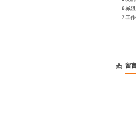
6.
减
7.
工作
留