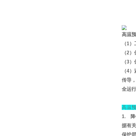
高温
（
1
）
（
2
）
（
3
）
（
4
）
传导
全运
高温
1.
降
据有
保护