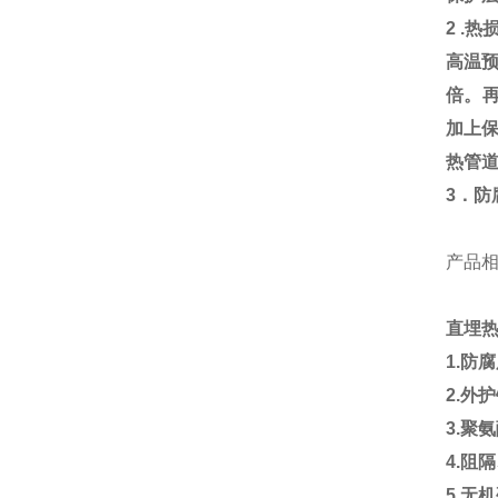
2 .
热
高温
倍。
加上
热管
3
．防
产品
直埋
1.
防
2.
外护
3.
聚氨
4.
阻隔
5.
无机