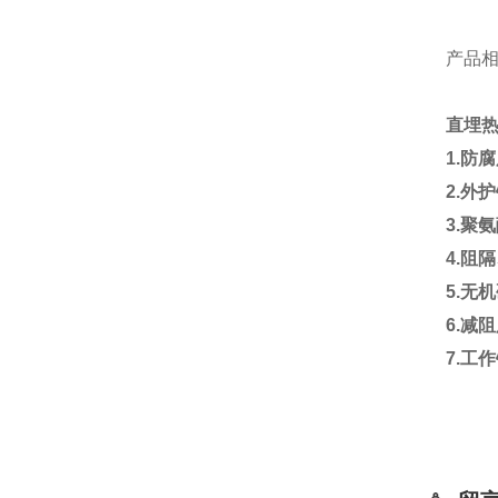
产品
直埋
1.
防
2.
外护
3.
聚氨
4.
阻隔
5.
无机
6.
减
7.
工作