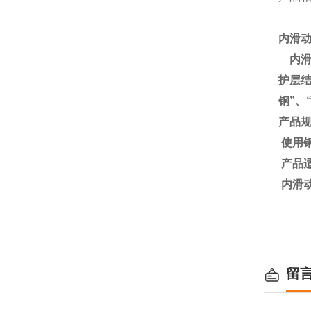
内滑
内
护层
钢
”
、
产品
使用
产品
内滑
留