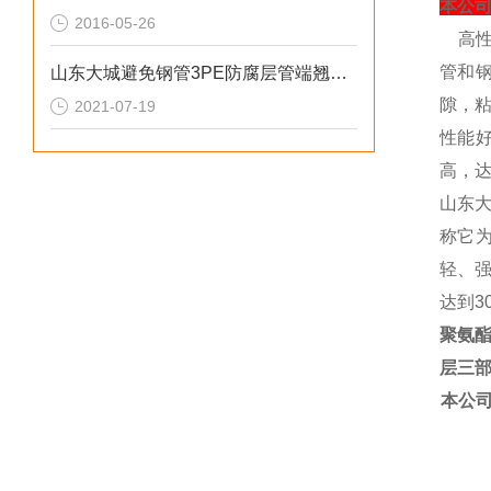
本公
2016-05-26
高
管和
山东大城避免钢管3PE防腐层管端翘边的措施
隙，
2021-07-19
性能
高，
山东
称它
轻、
达到
3
聚氨
层三
本公