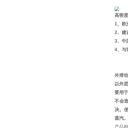
高密
1
、欧
2
、建
3
、中
4
、与
外滑
以外
要用
不会
决。
蒸汽
产品