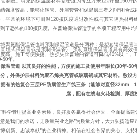
钢管制成。填充的保温层材料是密度为每立方米
120
斤至
160
斤
粘结强度较高，能够让钢管、外层套管和保温层三者之间*闭合成
好，平常的环境下可耐温
120
摄氏度通过改性或与其它隔热材料
达到了恐怖的
180
摄氏度。在普通保温管适于的各项工程应用中均
大城聚氨酯保温管也叫预制保温管道是分两种：是塑套钢保温管
为直埋式保温管或是预制保温管
)
，预制直埋保温管道具有高效
强度高、施工简便快捷、热损失比普通的管道可降低
40%
以上，
0-50
年。
酯保温管道
以其良好的性能，方便的施工及使用年限长
(30
年
-50
部分，外保护层材料为
聚乙烯夹克管
或玻璃钢或其它材料。敷设
司拥有的热复合三层
PE
防腐管生产线三条（能够对直径
32mm—1
腐，配有在线电火花检测、厚度
以
“
科学管理提高业务素质，良好服务赢得社会信誉，全面提高建
满意是我们的承诺，走质量兴业之路
”
为质量方针，大力弘扬适应
拼博创新、忠诚奉献
”
的企业精神。相信在社会各界的关心、支持