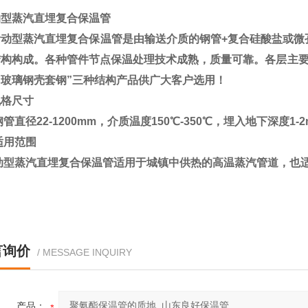
动型蒸汽直埋复合保温管
滑动型蒸汽直埋复合保温管是由输送介质的
钢管
+
复合硅酸盐或微
结构构成。各种管件节点保温处理技术成熟，质量可靠。各层主
“
玻璃钢壳套钢
”
三种结构产品供广大客户选用！
规格尺寸
钢管直径
22-1200mm
，介质温度
150
℃
-350
℃
，埋入地下深度
1-
适用范围
动型蒸汽直埋复合保温管适用于城镇中供热的高温蒸汽管道，也
言询价
/ MESSAGE INQUIRY
产品：