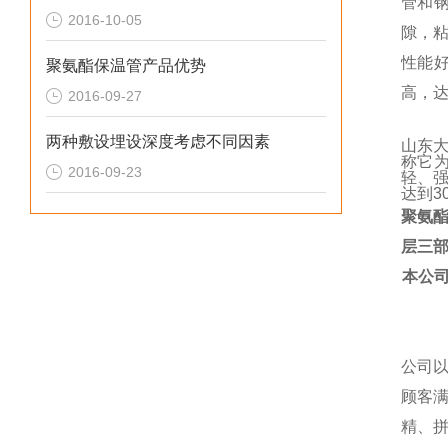
管和
2016-10-05
隙，
性能
聚氨酯保温管产品优势
高，
2016-09-27
两种敷设埋设深度考虑不同因素
山东
称它
2016-09-23
轻、
达到
3
聚氨
层三
本公
公司
顾客
精、