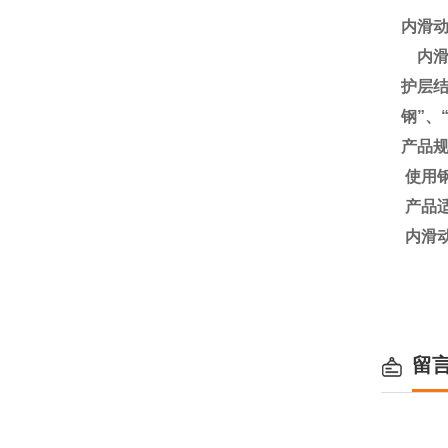
内滑
内
护层
钢
”
、
产品
使用
产品
内滑
留