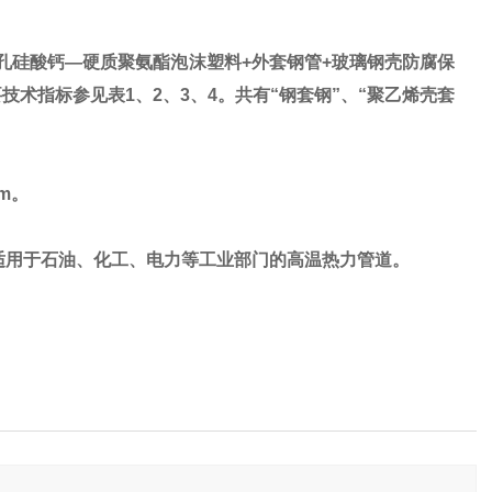
孔硅酸钙
—
硬质聚氨酯泡沫塑料
+
外套钢管
+
玻璃钢壳防腐保
要技术指标参见表
1
、
2
、
3
、
4
。共有
“
钢套钢
”
、
“
聚乙烯壳套
2m
。
适用于石油、化工、电力等工业部门的高温热力管道。