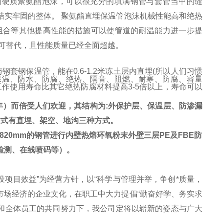
的硬质聚氨酯泡沫，可以很充分的填满钢管与套管当中的缝
结实牢固的整体。
聚氨酯直埋保温管泡沫机械性能高和绝热
组合等其他提高性能的措施可以使管道的耐温能力进一步提
可替代，且性能质量已经全面超越。
与钢套钢保温管，能在
0.6-1.2
米冻土层内直埋
(
所以人们习惯
保温、防水、防腐、绝热、隔音、阻燃、耐寒、防腐、容量
工作使用寿命比其它绝热防腐材料提高
3-5
倍以上，寿命可以
年）而倍受人们欢迎，其结构为
:
外保护层、保温层、防渗漏
方式有直埋、架空、地沟三种方式。
820mm
的钢管进行内壁热熔环氧粉末外壁三层
PE
及
FBE
防
检测、在线喷码等）。
设项目效益
”
为经营方针，以
“
科学与管理并举，争创*质量，
市场经济的企业文化，在职工中大力提倡
“
勤奋好学、务实求
和全体员工的共同努力下，我公司定将以崭新的姿态与广大