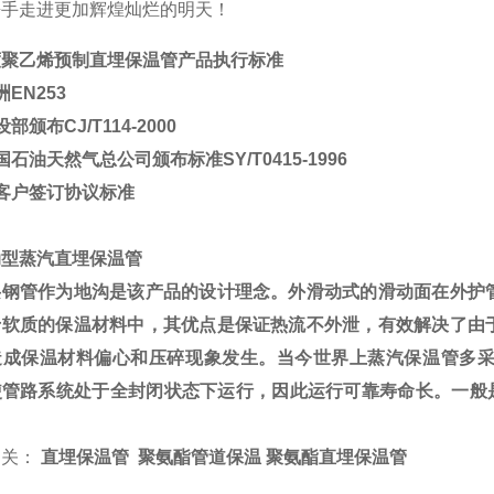
携手走进更加辉煌灿烂的明天！
度聚乙烯预制直埋保温管产品执行标准
洲
EN253
设部颁布
CJ/T114-2000
国石油天然气总公司颁布标准
SY/T0415-1996
客户签订协议标准
动型蒸汽直埋保温管
层钢管作为地沟是该产品的设计理念。外滑动式的滑动面在外护
于软质的保温材料中，其优点是保证热流不外泄，有效解决了由
造成保温材料偏心和压碎现象发生。当今世界上蒸汽保温管多
使管路系统处于全封闭状态下运行，因此运行可靠寿命长。一般
。
相关：
直埋保温管 聚氨酯管道保温 聚氨酯直埋保温管