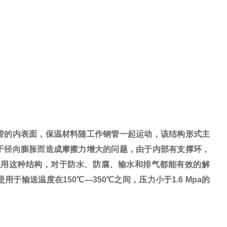
管的内表面，保温材料随工作钢管一起运动，该结构形式主
于径向膨胀而造成摩擦力增大的问题，由于内部有支撑环，
采用这种结构，对于防水、防腐、输水和排气都能有效的解
是用于输送温度在
150
℃
—350
℃
之间，压力小于
1.6 Mpa
的