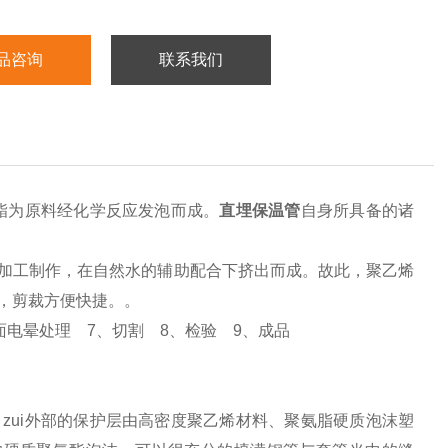
品咨询
联系我们
酯为原料经化学反应发泡而成。
直埋保温管
自身所具备的诸
加工制作，在自然水的辅助配合下挤出而成。故此，聚乙烯
，剪裁方便快捷。。
面电晕处理
7
、切割
8
、检验
9
、成品
，zui外部的保护层由高密度聚乙烯材料、聚氨脂硬质泡沫塑