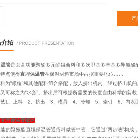
产
品介绍
/ PRODUCT PRESENTATION
保温管
是以高功能聚醚多元醇组合料和多次甲基多苯基多异氰酸
势特点使得
直埋保温管
在保温材料市场中占据重要地位……
原料为
“
颗粒
"
和其他配料组合搭配，放入挤出机内，经过挤出机的
管又可称之为
“
水套
"
。挤出后可根据所需要的长度自由科学的剪裁
工艺
1
、上料
2
、挤出
3
、模具
4
、冷却
5
、牵引
6
、内表
司直埋保温管概述
性能的聚氨酯直埋保温管通俗叫做管中管，它通过
“
两步法
”
构成