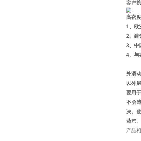
客户
高密
1
、欧
2
、建
3
、中
4
、与
外滑
以外
要用
不会
决。
蒸汽
产品