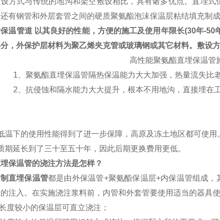
敷设方式与传统的地沟和架空敷设相比，具有诸多优点。直埋式
，还有钢管和外层套管之间的硬质聚氨酯泡沫保温层粘结填充制
酯保温管道
以其良好的性能，方便的施工及使用年限长
(30
年
-50
部分，外保护层材料为
聚乙烯夹克管
或玻璃钢或其它材料。敷设
高性能聚氨酯直埋保温管
1
、聚氨酯直埋保温管隔热保温能力大大加强，热量流失
2
、抗侵蚀和隔水能力大大提升，根本不用地沟，直接埋在
低温下的使用性能得到了进一步保障，高原及冻土地区都可使用
质期延长到了三十至五十年，因此后期更换费用更低。
直埋保温管的浇注方法是怎样？
预制直埋保温管
都是由外保温管
+
聚氨酯保温层
+
内保温管组成，
同的注入。在实施浇注浆料前，内管和外套管要使用适当的器具
长度较小的保温层可直立浇注；