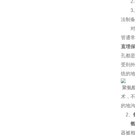
2.
3.
法制
对
管通
直埋
孔都
受到
统的
聚氨
术，
的地
2
、
器被