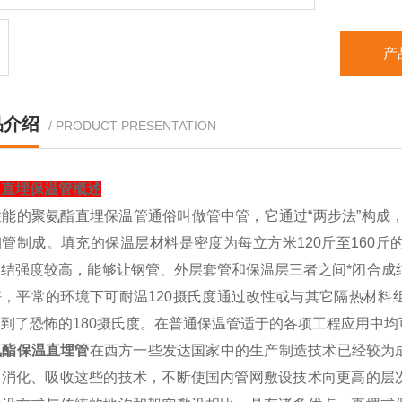
产
品介绍
/ PRODUCT PRESENTATION
司直埋保温管概述
性能的聚氨酯直埋保温管通俗叫做管中管，它通过
“
两步法
”
构成
钢管制成。填充的保温层材料是密度为每立方米
120
斤至
160
斤
粘结强度较高，能够让钢管、外层套管和保温层三者之间*闭合成
好，平常的环境下可耐温
120
摄氏度通过改性或与其它隔热材料
达到了恐怖的
180
摄氏度。在普通保温管适于的各项工程应用中均
氨酯保温直埋管
在西方一些发达国家中的生产制造技术已经较为
过消化、吸收这些的技术，不断使国内管网敷设技术向更高的层