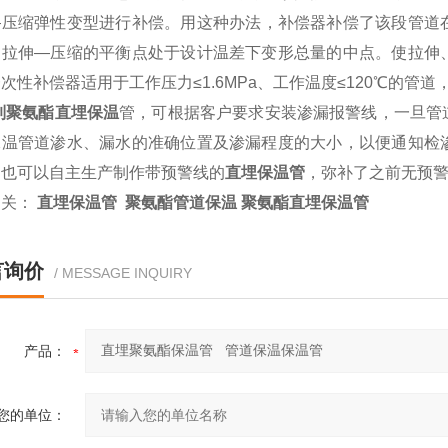
—
压缩弹性变型进行补偿。用这种办法，补偿器补偿了该段管道
中拉伸
—
压缩的平衡点处于设计温差下变形总量的中点。使拉伸
一次性补偿器适用于工作压力
≤1.6MPa
、工作温度
≤120
℃
的管道
制聚氨酯直埋保温
管，可根据客户要求安装渗漏报警线，一旦管
保温管道渗水、漏水的准确位置及渗漏程度的大小，以便通知检
们也可以自主生产制作带预警线的
直埋保温管
，弥补了之前无预
相关：
直埋保温管 聚氨酯管道保温 聚氨酯直埋保温管
言询价
/ MESSAGE INQUIRY
产品：
您的单位：