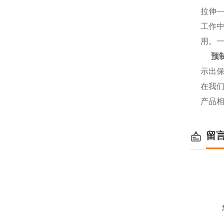
拉伸
工作
用。
预
示出
在我
产品
留