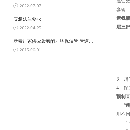
温管
2022-07-07
套管
聚氨
安装法兰要求
层三
2022-04-25
新泰厂家供应聚氨酯埋地保温管 管道防腐保温工程
2015-06-01
3
、超
4
、保
预制
*
用不
1.