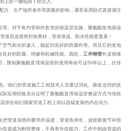
由上部一侧或由下部注入。
配方、生产场所条件等因素的影响，通常采用卧式直接灌注
处理。对于有内管和外套管的保温层实施，聚氨酯发泡保温
与管道层连接密封效果好，管道保温、防水性能更显著！
了空气和水的渗入，能起到良好的防腐作用。而且它的发泡
有良好的防腐、绝缘和机械性能。因此，
工作钢管
外皮很难
绍，预制聚氨酯直埋保温管的使用寿命可达
50
年以上，比传
熟。咱们的管道施工工程技术人员通过消化、吸收这些的技
实际应用经验充分证明了聚氨酯直埋保温管敷设方式与传统
保温管在咱们国家管道工程上得以迅猛发展的内在动力。
钢
,
把管道加热到要求的温度，管道热伸长，波纹膨胀节补偿
补偿器成为刚性整体，不再有补偿能力。工作中则由管道的