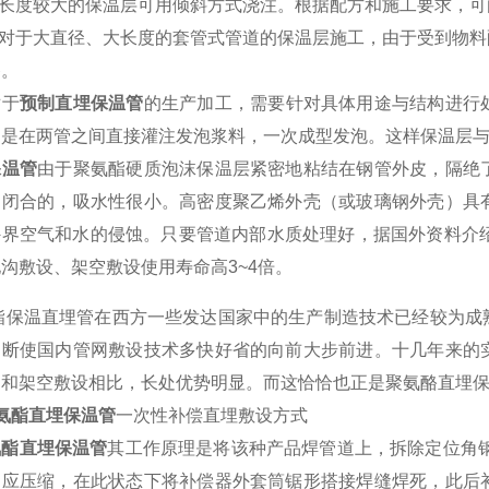
长度较大的保温层可用倾斜方式浇注。根据配方和施工要求，可
对于大直径、大长度的套管式管道的保温层施工，由于受到物料
备。
于
预制直埋保温管
的生产加工，需要针对具体用途与结构进行
常是在两管之间直接灌注发泡浆料，一次成型发泡。这样保温层
保温管
由于聚氨酯硬质泡沫保温层紧密地粘结在钢管外皮，隔绝
是闭合的，吸水性很小。高密度聚乙烯外壳（或玻璃钢外壳）具
外界空气和水的侵蚀。只要管道内部水质处理好，据国外资料介
地沟敷设、架空敷设使用寿命高
3~4
倍。
酯保温直埋管
在西方一些发达国家中的生产制造技术已经较为成
不断使国内管网敷设技术多快好省的向前大步前进。十几年来的
沟和架空敷设相比，长处优势明显。而这恰恰也正是聚氨酪直埋
氨酯直埋保温管
一次性补偿直埋敷设方式
氨酯直埋保温管
其工作原理是将该种产品焊管道上，拆除定位角
相应压缩，在此状态下将补偿器外套筒锯形搭接焊缝焊死，此后