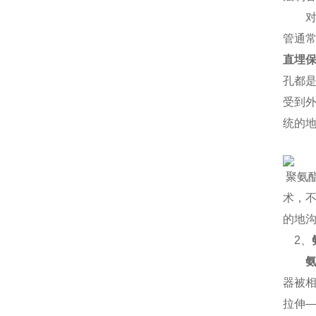
对
管通
直埋
孔都
受到
统的
聚氨
术，
的地
2
、
器被
拉伸