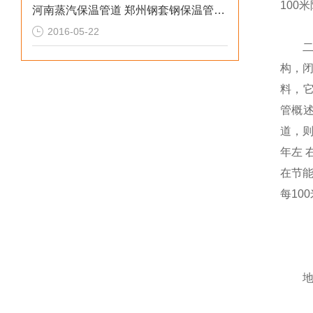
100
河南蒸汽保温管道 郑州钢套钢保温管特点
2016-05-22
二、
构，闭
料，它
管概
道，则
年左 
在节
每10
地沟