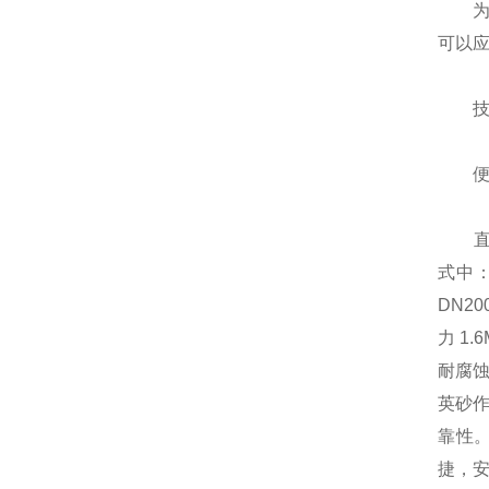
为了
可以应
技术
便于
直埋管
式中：
DN2
力 1
耐腐
英砂
靠性
捷，