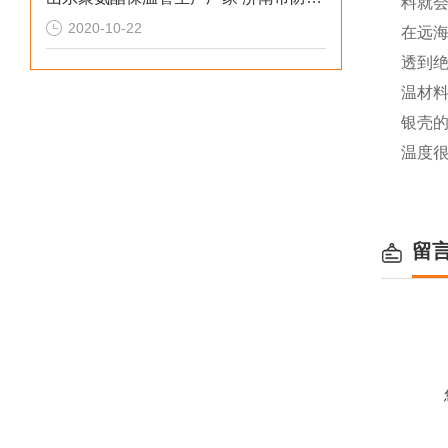
料就
2020-10-22
在远
透到
温材
银壳
温度
留