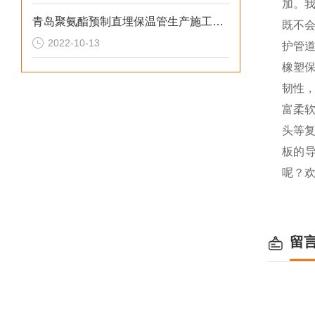
加。
青岛聚氨酯预制直埋保温管生产施工需要注意的问题
既不
2022-10-13
护管
橡塑
韧性
富柔
头等
板的导
呢？
留