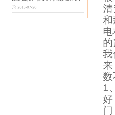
清
2015-07-20
和
电
的
我
来
数
1
好
门