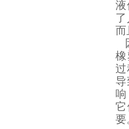
液
了
而
因
橡
过
导
响
它
要