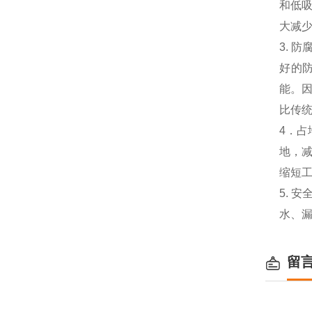
和低
大减
3.
防
好的
能。
比传
4
．占
地，
缩短
5.
安
水、
留