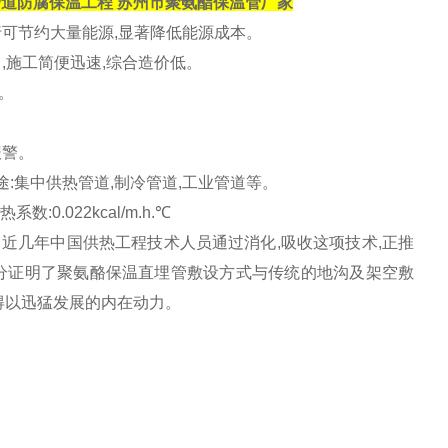
管道防腐保温工程 苏州市聚氨酯保温管厂家
期运行可节约大量能源,显著降低能源成本。
,施工简便迅速,综合造价低。
。
报警。
 用途:集中供热管道,制冷管道,工业管道等。
:0.022kcal/m.h.℃
几年中国供热工程技术人员通过消化,吸收这项技术,正推
分证明了聚氨酪保温直埋管敷设方式与传统的地沟及架空敷
得以迅猛发展的内在动力。