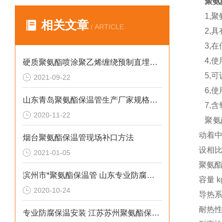
聚氨
1,
相关文章
/ ARTICLE
2,具
3,在
4,使
硬质聚氨酯喷涂聚乙烯缠绕预制直埋保温管结构特点
5,可
2021-09-22
6,使
山东青岛聚氨酯保温管生产厂家规格报价
7,含氧
2020-11-22
聚氨
动着
烟台聚氨酯保温管现场补口方法
设相
2021-01-05
聚氨酯
滨州市*聚氨酯保温管 山东专业防腐保温材料
容量 k
2020-10-24
导热系数
耐热性 
专业防腐保温安装 江苏苏州聚氨酯保温管生产厂家