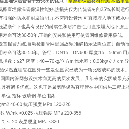
酯直埋保温管有十分突出的优点：
常熟市保温材料种类 常熟市
聚氨酯直埋保温管保温性能好,热损失仅为传统管材的25%,长
有很强的防水和耐腐蚀能力,不需附设管沟,可直接埋入地下或水中
低温条件下也具有良好的耐腐蚀和耐冲击性,可直接埋入地下冻土
用寿命可达30-50年,正确的安装和使用可使管网维修费用极低。
设置报警系统,自动检测管网渗漏故障,准确指示故障位置并自动
用寿命可达30-50年。管径：DN15—DN600 厚度:15—50mm
指数：≥27 密度：40—70kg/立方m 憎水率：0.03kg/立方cm 导热系数
酯保温直埋管在国外一些发达国家已成为一项比较成熟的技术。近
中国国内管网敷设技术向更高的层次发展。几年来的实践成果充
比,具有诸多优点。这也正是聚氨酪保温直埋管在中国供热工程上
 单位 指标 玻璃钢 单位 指标
g/m2 40-60 抗压强度 MPa 120-220
 W/mk <0.025 抗压强度 MPa 210-355
℃ ≤120 表层硬度 MPa <320