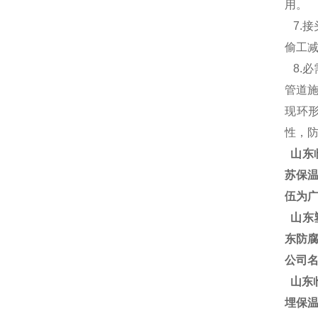
用
7.
偷工
8.
管道
现环
性，
山东
苏保温
伍为广
山东塑
东防腐
公司
山东
埋保