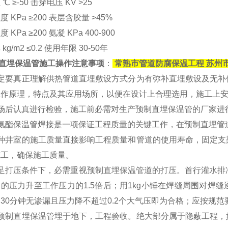
℃ ≥-50 击穿电压 KV >25
 KPa ≥200 表层含胶量 >45%
 KPa ≥200 氨凝 KPa 400-900
kg/m2 ≤0.2 使用年限 30-50年
直埋保温管施工操作注意事项
：
常熟市管道防腐保温工程 苏州
一定要真正理解供热管道直埋敷设方式分为有弥补直埋敷设及无补
工作原理，特点及其应用场所，以便在设计上合理选用，施工上
进场后认真进行检验，施工前必需对生产预制直埋保温管的厂家
聚氨酯保温管焊接是一项保证工程质量的关键工作，在预制直埋
各种井室的施工质量直接影响工程质量和管道的使用寿命，固定支
施工，确保施工质量。
满足打压条件下，必需重视预制直埋保温管道的打压。首行灌水排
的压力升至工作压力的1.5倍后；用1kg小锤在焊缝周围对焊
30分钟无渗漏且压力降不超过0.2个大气压即为合格；应按规
因预制直埋保温管埋于地下，工程验收。绝大部分属于隐蔽工程，