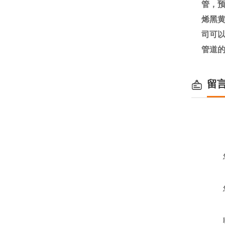
管，
烯黑黄
司可
管道
留