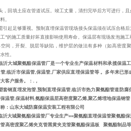
。
接头，回填土应在管道试压。竣工丈量，清扫完毕后方可进行，且
减料。
必需引起足够重视。预制直埋保温管现场接头保温须在试压合格后
施工*的施工质量好坏直接影响使用寿命。保温层有现场发泡施工
形空间，开裂、脱层等缺陷，维护层的做法有多种（如高密度
防水性。
临沂大城聚氨酯保温管厂是一个专业生产保温材料和承揽保温工程
管,临沂市保温管,保温管,厂家供应直埋保温管等 。多年来已
大客户服务。：.，
套钢直埋发泡管,预制直埋保温管,临沂市热力聚氨酯管道防腐保
保温管,保温材料,氨酯保温层高密度聚乙烯,聚乙烯埋地保温钢管
名称：山东大城防腐保温安装工程有限公司
临沂大城聚氨酯保温管厂专业生产==聚氨酯直埋保温管聚氨酯保
温管高密度聚乙烯夹克管黑黄夹克管聚氨酯保温板 聚氨酯制品等